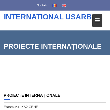
S
Noutăți
k
i
INTERNATIONAL USARB
p
t
o
c
o
PROIECTE INTERNAȚIONALE
n
t
e
n
t
PROIECTE INTERNAȚIONALE
Erasmus+, KA2 CBHE