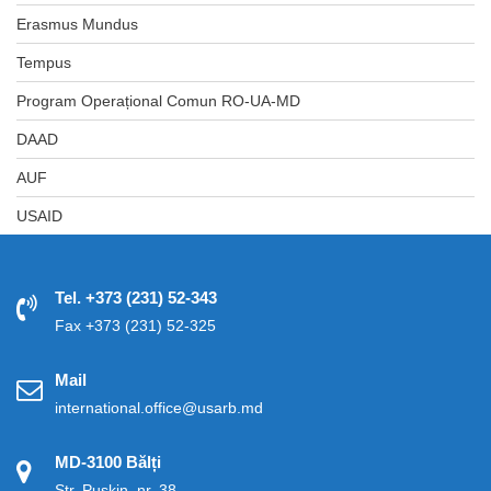
Erasmus Mundus
Tempus
Program Operațional Comun RO-UA-MD
DAAD
AUF
USAID
Tel. +373 (231) 52-343
Fax +373 (231) 52-325
Mail
international.office@usarb.md
MD-3100 Bălți
Str. Pușkin, nr. 38