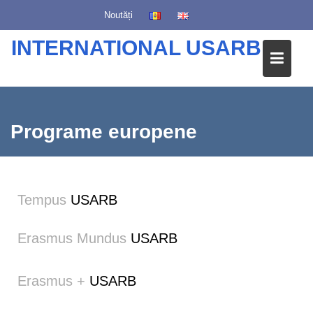
S
Noutăți
k
i
INTERNATIONAL USARB
p
t
o
c
o
Programe europene
n
t
e
n
Tempus
USARB
t
Erasmus Mundus
USARB
Erasmus +
USARB