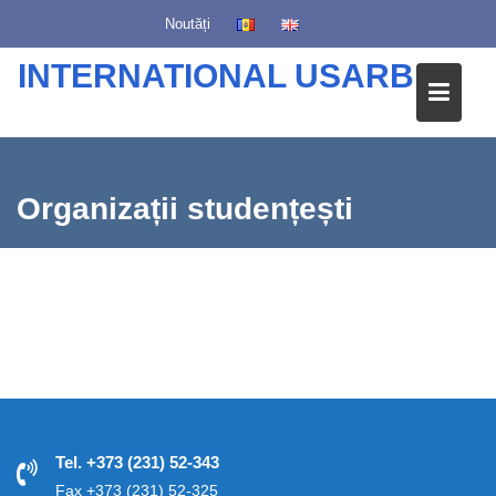
S
Noutăți
k
i
INTERNATIONAL USARB
p
t
o
c
o
Organizații studențești
n
t
e
n
t
Tel. +373 (231) 52-343
Fax +373 (231) 52-325