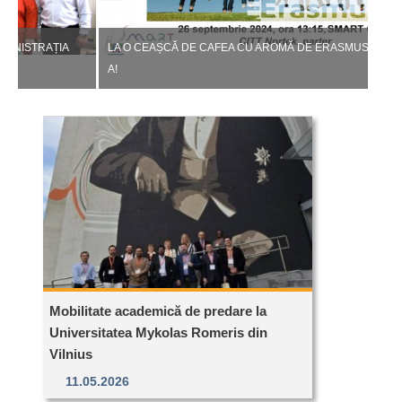
LA O CEAȘCĂ DE CAFEA CU AROMĂ DE ERASMUS+, EDIȚIA A IX-
ATEL
A!
PROIE
Mobilitate academică de predare la
ATELIER DE PREZENTARE A NOILOR CONCURSURI DE
CONFE
Universitatea Mykolas Romeris din
PROIECTE DE CERCETARE – 2024!
INOVA
Vilnius
11.05.2026